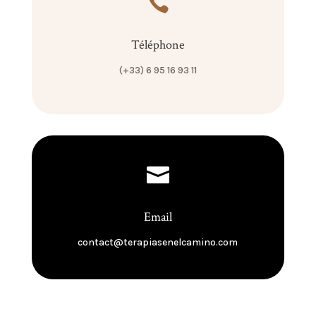

Téléphone
(+33) 6 95 16 93 11

Email
contact@terapiasenelcamino.com